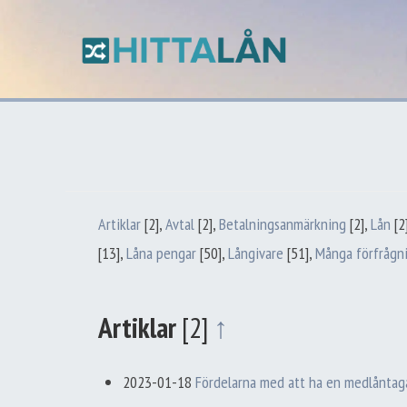
Artiklar
[2]
,
Avtal
[2]
,
Betalningsanmärkning
[2]
,
Lån
[2
[13]
,
Låna pengar
[50]
,
Långivare
[51]
,
Många förfrågn
Artiklar
[2]
↑
2023-01-18
Fördelarna med att ha en medlåntaga