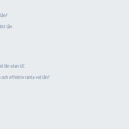
 lån?
itt lån
id lån utan UC
 och effektiv ränta vid lån?