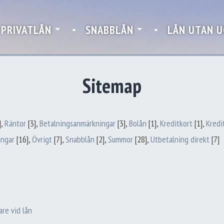
PRIVATLÅN
SNABBLÅN
LÅN UTAN U
Sitemap
]
,
Räntor
[3]
,
Betalningsanmärkningar
[3]
,
Bolån
[1]
,
Kreditkort
[1]
,
Kredi
ingar
[16]
,
Övrigt
[7]
,
Snabblån
[2]
,
Summor
[28]
,
Utbetalning direkt
[7]
re vid lån