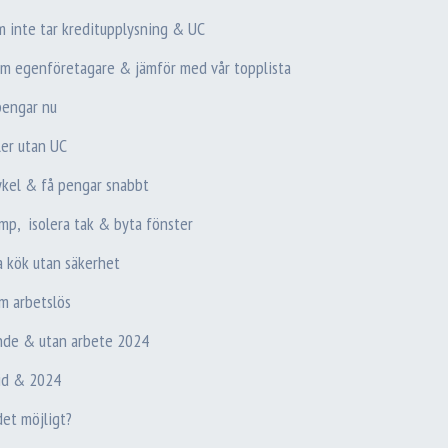
om inte tar kreditupplysning & UC
som egenföretagare & jämför med vår topplista
 pengar nu
ler utan UC
ykel & få pengar snabbt
ump, isolera tak & byta fönster
a kök utan säkerhet
m arbetslös
ande & utan arbete 2024
tid & 2024
det möjligt?