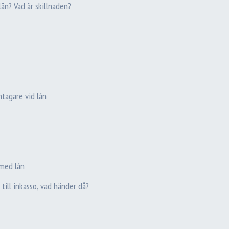
lån? Vad är skillnaden?
tagare vid lån
med lån
 till inkasso, vad händer då?