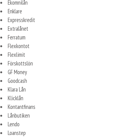
Ekomnilån
Enklare
Expresskredit
Extralånet
Ferratum
Flexkontot
Flexlimit
Förskottslön
GF Money
Goodcash
Klara Lån
Klicklån
Kontantfinans
Lånbutiken
Lendo
Loanstep