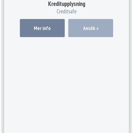
Kreditupplysning
Creditsafe
Mer info
Ansök »