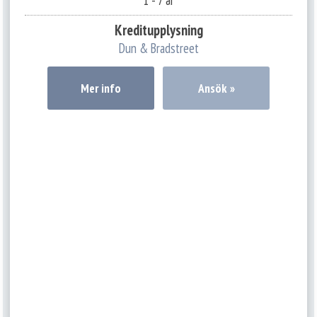
1 - 7 år
Kreditupplysning
Dun & Bradstreet
Mer info
Ansök »