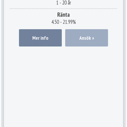
1
-
20 år
Ränta
4.50 - 21.99%
Mer info
Ansök »