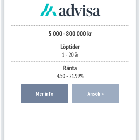
5 000 - 800 000 kr
Löptider
1
-
20 år
Ränta
4.50 - 21.99%
Mer info
Ansök »