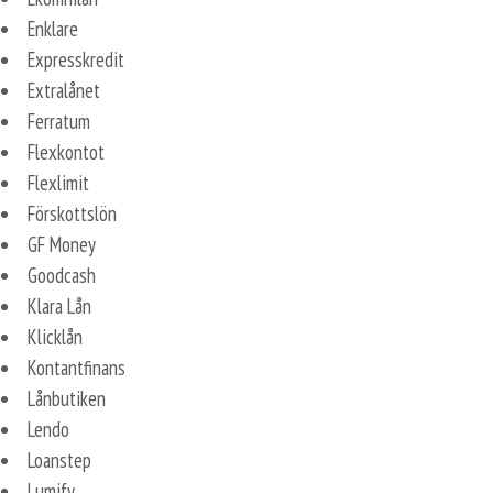
Enklare
Expresskredit
Extralånet
Ferratum
Flexkontot
Flexlimit
Förskottslön
GF Money
Goodcash
Klara Lån
Klicklån
Kontantfinans
Lånbutiken
Lendo
Loanstep
Lumify