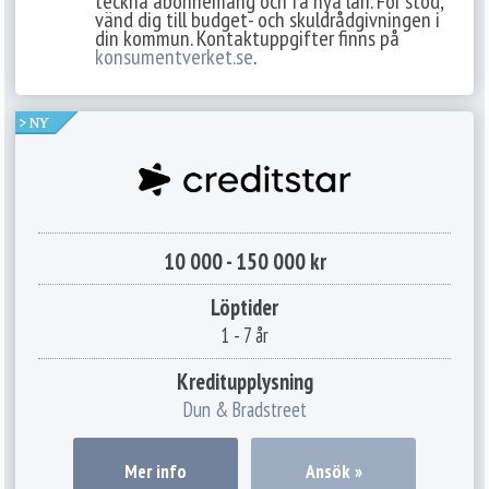
teckna abonnemang och få nya lån. För stöd,
vänd dig till budget- och skuldrådgivningen i
din kommun. Kontaktuppgifter finns på
konsumentverket.se
.
10 000 - 150 000 kr
Löptider
1 - 7 år
Kreditupplysning
Dun & Bradstreet
Mer info
Ansök »