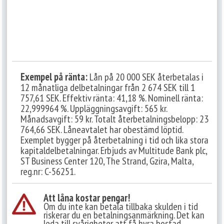
Exempel på ränta:
Lån på 20 000 SEK återbetalas i
12 månatliga delbetalningar från 2 674 SEK till 1
757,61 SEK. Effektiv ränta: 41,18 %. Nominell ränta:
22,999964 %. Uppläggningsavgift: 565 kr.
Månadsavgift: 59 kr. Totalt återbetalningsbelopp: 23
764,66 SEK. Låneavtalet har obestämd löptid.
Exemplet bygger på återbetalning i tid och lika stora
kapitaldelbetalningar. Erbjuds av Multitude Bank plc,
ST Business Center 120, The Strand, Gzira, Malta,
reg.nr: C-56251.
Att låna kostar pengar!
Om du inte kan betala tillbaka skulden i tid
riskerar du en betalningsanmärkning. Det kan
leda till svårigheter att få hyra bostad,