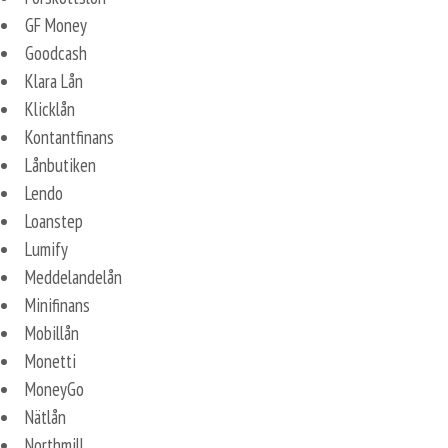
GF Money
Goodcash
Klara Lån
Klicklån
Kontantfinans
Lånbutiken
Lendo
Loanstep
Lumify
Meddelandelån
Minifinans
Mobillån
Monetti
MoneyGo
Nätlån
Northmill