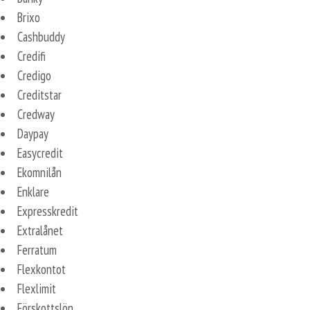
Brixo
Cashbuddy
Credifi
Credigo
Creditstar
Credway
Daypay
Easycredit
Ekomnilån
Enklare
Expresskredit
Extralånet
Ferratum
Flexkontot
Flexlimit
Förskottslön